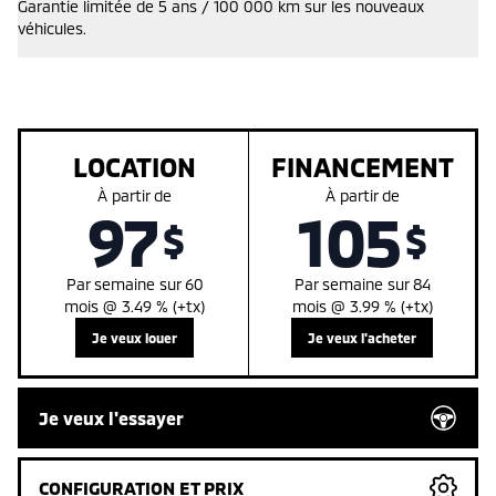
Garantie limitée de 5 ans / 100 000 km sur les nouveaux
véhicules.
LOCATION
FINANCEMENT
À partir de
À partir de
97
105
$
$
Par
semaine
sur
60
Par
semaine
sur
84
mois
@
3.49
% (+tx)
mois
@
3.99
% (+tx)
Je veux louer
Je veux l'acheter
Je veux l'essayer
CONFIGURATION ET PRIX