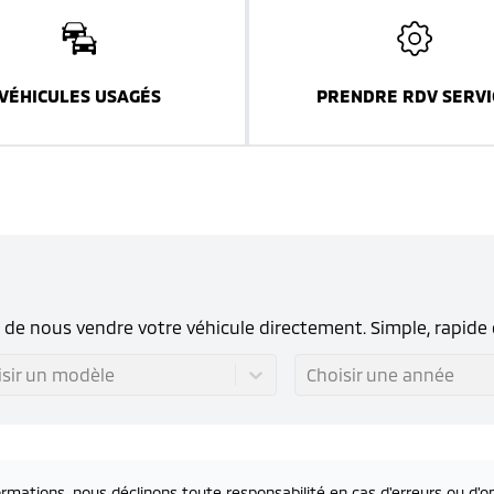
VÉHICULES USAGÉS
PRENDRE RDV SERVI
s de nous vendre votre véhicule directement. Simple, rapide 
isir un modèle
Choisir une année
rmations, nous déclinons toute responsabilité en cas d'erreurs ou d'om