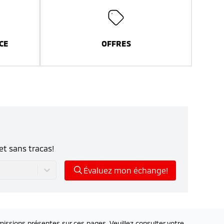
CE
OFFRES
et sans tracas!
Évaluez mon échange!
issions présentes sur ces pages. Veuillez consulter votre