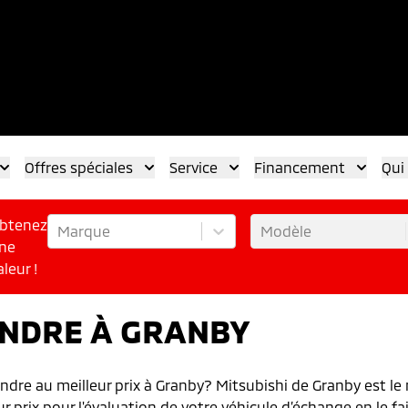
Offres spéciales
Service
Financement
Qui
btenez
Marque
Modèle
ne
aleur !
ENDRE À GRANBY
dre au meilleur prix à Granby? Mitsubishi de Granby est le
ur prix pour l'évaluation de votre véhicule d’échange en le f