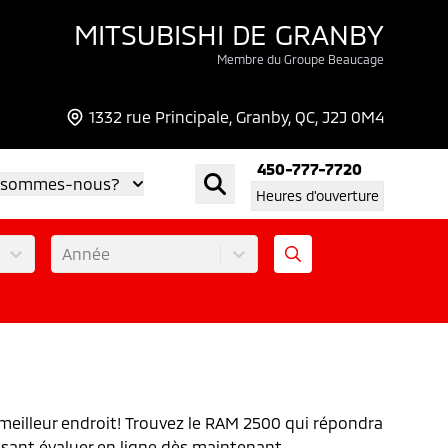
MITSUBISHI DE GRANBY
Membre du Groupe Beaucage
1332 rue Principale, Granby, QC, J2J 0M4
450-777-7720
 sommes-nous?
Heures d'ouverture
Année
 meilleur endroit! Trouvez le RAM 2500 qui répondra
aisant évaluer en ligne dès maintenant.