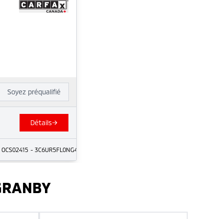
Soyez préqualifié
Détails
- OCS02415
- 3C6UR5FL0NG410605
 GRANBY