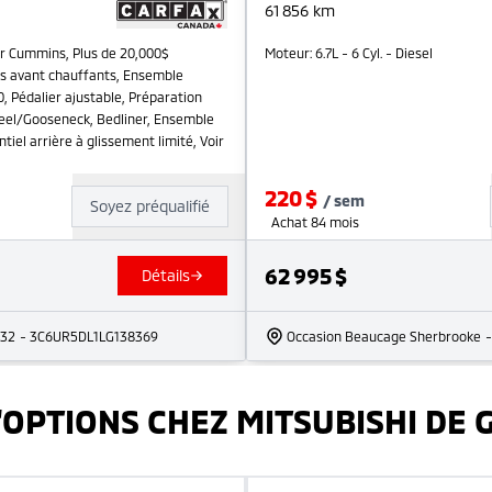
61 856
km
r Cummins, Plus de 20,000$
Moteur: 6.7L - 6 Cyl. - Diesel
ges avant chauffants, Ensemble
 Pédalier ajustable, Préparation
heel/Gooseneck, Bedliner, Ensemble
tiel arrière à glissement limité, Voir
220
$
/
sem
Soyez préqualifié
Achat 84 mois
62 995
$
Détails
232
- 3C6UR5DL1LG138369
Occasion Beaucage Sherbrooke
'OPTIONS CHEZ MITSUBISHI DE