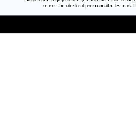
concessionnaire local pour connaître les modalit
Liens rapides
Service e
Nouvelles et
Service et pièces
450-7
actualités
Lundi
Vendr
Carrière
Véhicules
Same
Mitsubishi neufs
Véhicules
Évaluer un
d'occasion
véhicule à
échanger
Conditions
Politique de
d'utilisation
confidentialité