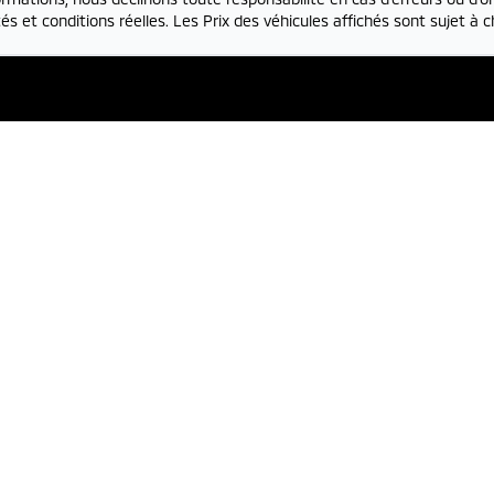
és et conditions réelles. Les Prix des véhicules affichés sont sujet à
t pièces
Département des ve
77-7720
450-777-7720
-
Jeudi
8:00
-
17:00
Lundi
-
Jeudi
9:
edi
8:00
-
15:00
Vendredi
9
di
-
Dimanche
Fermé
Samedi
-
Dimanch