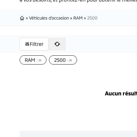
»
Véhicules d'occasion
»
RAM
»
2500
Page d'accueil
Filtrer
RAM
2500
Aucun résul