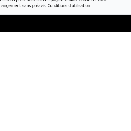
 changement sans préavis.
Conditions d'utilisation
ntes
Adresse
1332 rue
Principale
,
Itinéraire
00
-
20:00
Granby
,
:00
-
17:00
J2J 0M4
e
En ligne