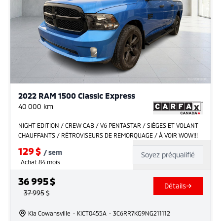
2022 RAM 1500 Classic Express
40 000
km
NIGHT EDITION / CREW CAB / V6 PENTASTAR / SIÈGES ET VOLANT
CHAUFFANTS / RÉTROVISEURS DE REMORQUAGE / À VOIR WOW!!!
129
$
/
sem
Soyez préqualifié
Achat 84 mois
36 995
$
Détails
37 995
$
Kia Cowansville
- KICT0455A
- 3C6RR7KG9NG211112