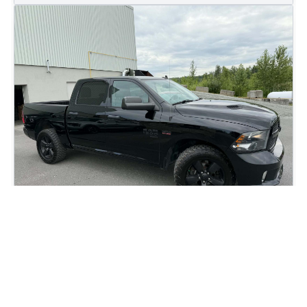
2022 RAM 1500 Classic 1500 Express
130 813
km
Automatique, Moteur: 5.7L - 8 Cyl. - Essence
107
$
/
sem
Soyez préqualifié