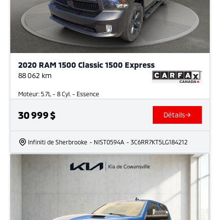
2020 RAM 1500 Classic 1500 Express
88 062
km
Moteur: 5.7L - 8 Cyl. - Essence
30 999
$
Détails
Infiniti de Sherbrooke
- NIST0594A
- 3C6RR7KT5LG184212