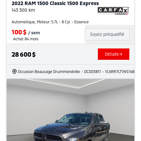
2022 RAM 1500 Classic 1500 Express
143 300
km
Automatique, Moteur: 5.7L - 8 Cyl. - Essence
100
$
/
sem
Soyez préqualifié
Achat 84 mois
28 600
$
Détails
Occasion Beaucage Drummondville
- OCD03811
- 1C6RR7LT1NS168728