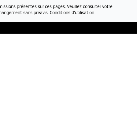
issions présentes sur ces pages. Veuillez consulter votre
 changement sans préavis.
Conditions d'utilisation
ntes
Adresse
1332 rue
Principale
,
Itinéraire
00
-
20:00
Granby
,
:00
-
17:00
J2J 0M4
e
En ligne