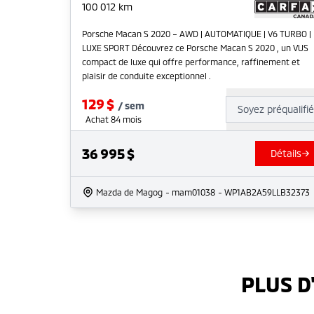
100 012
km
Porsche Macan S 2020 – AWD | AUTOMATIQUE | V6 TURBO |
LUXE SPORT Découvrez ce Porsche Macan S 2020 , un VUS
compact de luxe qui offre performance, raffinement et
plaisir de conduite exceptionnel .
129
$
/
sem
Soyez préqualifi
Achat 84 mois
36 995
$
Détails
Mazda de Magog
- mam01038
- WP1AB2A59LLB32373
PLUS D