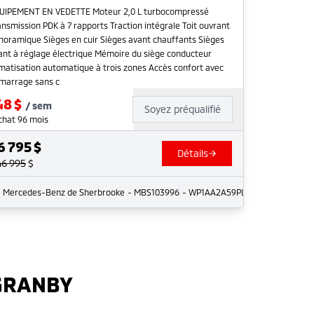
UIPEMENT EN VEDETTE Moteur 2,0 L turbocompressé
ansmission PDK à 7 rapports Traction intégrale Toit ouvrant
noramique Sièges en cuir Sièges avant chauffants Sièges
ant à réglage électrique Mémoire du siège conducteur
imatisation automatique à trois zones Accès confort avec
marrage sans c
48
$
/
sem
Soyez préqualifié
chat 96 mois
6 795
$
Détails
46 995
$
402
Mercedes-Benz de Sherbrooke
- MBS103996
- WP1AA2A59PLB04114
 GRANBY