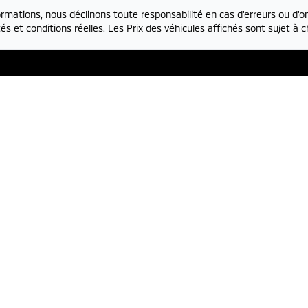
rmations, nous déclinons toute responsabilité en cas d'erreurs ou d'om
és et conditions réelles. Les Prix des véhicules affichés sont sujet à
t pièces
Département des ve
77-7720
450-777-7720
-
Jeudi
8:00
-
17:00
Lundi
-
Jeudi
9:
edi
8:00
-
15:00
Vendredi
9
di
-
Dimanche
Fermé
Samedi
-
Dimanch