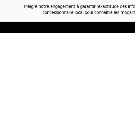
Malgré notre engagement à garantir l'exactitude des info
concessionnaire local pour connaître les modalit
Liens rapides
Service e
Nouvelles et
Service et pièces
450-7
actualités
Lundi
Vendr
Carrière
Véhicules
Same
Mitsubishi neufs
Véhicules
Évaluer un
d'occasion
véhicule à
échanger
Conditions
Politique de
d'utilisation
confidentialité