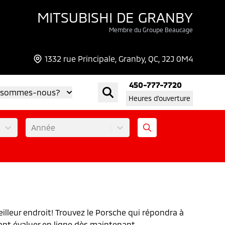
MITSUBISHI DE GRANBY
Membre du Groupe Beaucage
1332 rue Principale, Granby, QC, J2J 0M4
450-777-7720
 sommes-nous?
Heures d'ouverture
Année
illeur endroit! Trouvez le Porsche qui répondra à
sant évaluer en ligne dès maintenant.