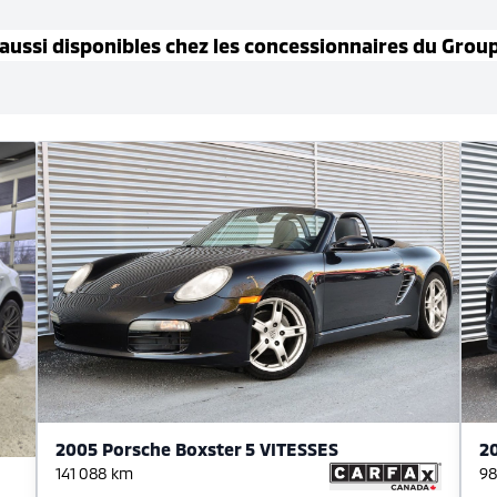
aussi disponible
s
chez les concessionnaires
du Grou
2005 Porsche Boxster 5 VITESSES
2
141 088
km
98