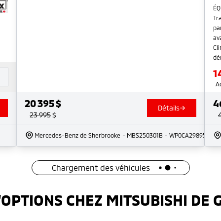
ÉQ
Tr
pa
av
Cl
dé
1
é
A
20 395
$
4
Détails
23 995
$
Mercedes-Benz de Sherbrooke
- MBS250301B
- WP0CA29895U710
Chargement des véhicules
'OPTIONS CHEZ MITSUBISHI DE