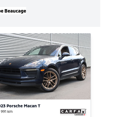
pe Beaucage
023 Porsche Macan T
 991
km