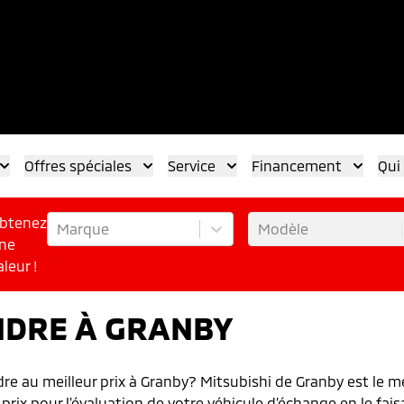
Offres spéciales
Service
Financement
Qui
btenez
Marque
Modèle
ne
aleur !
NDRE À GRANBY
re au meilleur prix à Granby? Mitsubishi de Granby est le me
 prix pour l'évaluation de votre véhicule d’échange en le fai