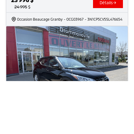
Détails
24 995
$
Occasion Beaucage Granby
- OCG03967
- 3N1CP5CV5SL476654
2025 Nissan Kicks Play S
52
km