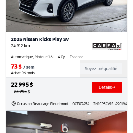
2025 Nissan Kicks Play SV
24 912
km
Automatique, Moteur: 1.6L - 4 Cyl. - Essence
73
$
/
sem
Soyez préqualifié
Achat 96 mois
22 995
$
Détails
23 995
$
Occasion Beaucage Fleurimont
- OCF03454
- 3N1CP5CV1SL490194