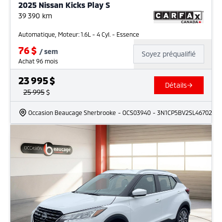
2025 Nissan Kicks Play S
39 390
km
Automatique, Moteur: 1.6L - 4 Cyl. - Essence
76
$
/
sem
Soyez préqualifié
Achat 96 mois
23 995
$
Détails
25 995
$
Occasion Beaucage Sherbrooke
- OCS03940
- 3N1CP5BV2SL467024