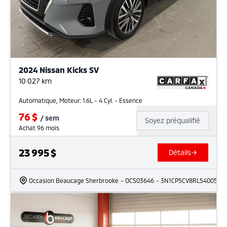
2024 Nissan Kicks SV
10 027
km
Automatique, Moteur: 1.6L - 4 Cyl. - Essence
76
$
/
sem
Soyez préqualifié
Achat 96 mois
23 995
$
Détails
Occasion Beaucage Sherbrooke
- OCS03646
- 3N1CP5CV8RL540051