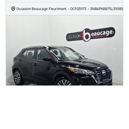
Occasion Beaucage Fleurimont
- OCF03973
- 3N8AP6BB7SL359857
2024 Nissan Kicks SV
101 148
km
Automatique, Moteur: 1.6L - 4 Cyl. - Essence