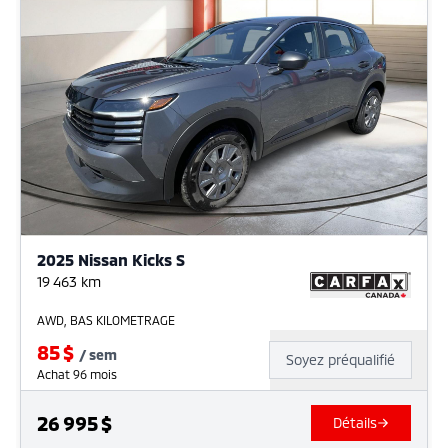
2025 Nissan Kicks S
19 463
km
AWD, BAS KILOMETRAGE
85
$
/
sem
Soyez préqualifié
Achat 96 mois
26 995
$
Détails