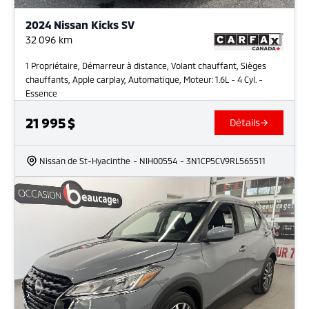
2024 Nissan Kicks SV
32 096
km
1 Propriétaire, Démarreur à distance, Volant chauffant, Sièges
chauffants, Apple carplay, Automatique, Moteur: 1.6L - 4 Cyl. -
Essence
21 995
$
Détails
Nissan de St-Hyacinthe
- NIH00554
- 3N1CP5CV9RL565511