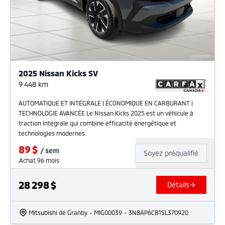
2025 Nissan Kicks SV
9 448
km
AUTOMATIQUE ET INTÉGRALE | ÉCONOMIQUE EN CARBURANT |
TECHNOLOGIE AVANCÉE Le Nissan Kicks 2025 est un véhicule à
traction intégrale qui combine efficacité énergétique et
technologies modernes.
89
$
/
sem
Soyez préqualifié
Achat 96 mois
28 298
$
Détails
Mitsubishi de Granby
- MIG00039
- 3N8AP6CB1SL370920