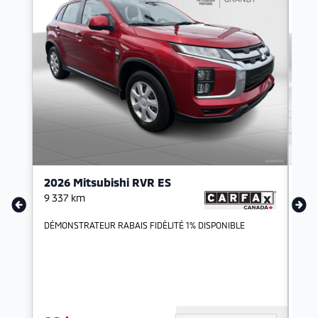
2026 Mitsubishi RVR ES
202
9 337
km
29 
DÉMONSTRATEUR RABAIS FIDÈLITÉ 1% DISPONIBLE
EDI
Cam
INT
HYBR
tech
pour