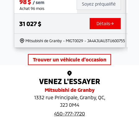
98
$
13
/
sem
Soyez préqualifié
Achat 96 mois
Ach
31 027
$
43
Détails
Mitsubishi de Granby
- MIGT0029
- JA4AJUAU3TU600755
Trouver un véhicule d'occasion
VENEZ L'ESSAYER
Mitsubishi de Granby
1332 rue Principale
,
Granby
,
QC
,
J2J 0M4
450-777-7720