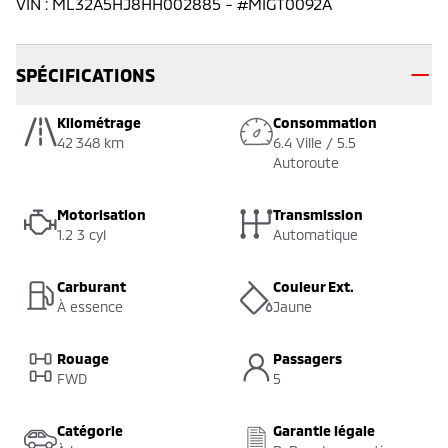
VIN
:
ML32A5HJ8HH002885
- #
MIGT0092A
SPÉCIFICATIONS
Kilométrage
Consommation
42 348 km
6.4 Ville / 5.5
Autoroute
Motorisation
Transmission
1.2 3 cyl
Automatique
Carburant
Couleur Ext.
À essence
Jaune
Rouage
Passagers
FWD
5
Catégorie
Garantie légale