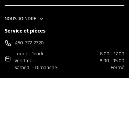
NOUS JOINDRE
Service et pièces
450-777-7720
Lundi
-
Jeudi
8:00
-
17:00
Vendredi
8:00
-
15:00
Samedi
-
Dimanche
Fermé
Département des ventes
450-777-7720
Lundi
-
Jeudi
9:00
-
20:00
Vendredi
9:00
-
17:00
Samedi
-
Dimanche
En ligne