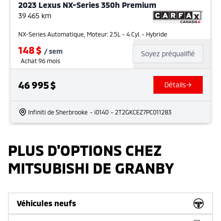
2023 Lexus NX-Series 350h Premium
39 465
km
NX-Series Automatique, Moteur: 2.5L - 4 Cyl. - Hybride
148
$
/
sem
Soyez préqualifié
Achat 96 mois
46 995
$
Détails
Infiniti de Sherbrooke
- i0140
- 2T2GKCEZ7PC011283
PLUS D'OPTIONS CHEZ
MITSUBISHI DE GRANBY
Véhicules neufs