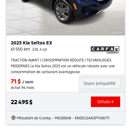
2023 Kia Seltos EX
61 550
km
2.0L 4 cyl
TRACTION AVANT | CONSOMMATION RÉDUITE | TECHNOLOGIES
MODERNES Le Kia Seltos 2023 est un véhicule robuste avec une
consommation de carburant avantageuse.
71
$
/
sem
Soyez préqualifié
Achat 96 mois
22 495
$
Détails
Mitsubishi de Granby
- MIG00048
- KNDEU2AA3P7406711