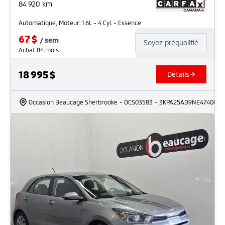
84 920
km
Automatique, Moteur: 1.6L - 4 Cyl. - Essence
67
$
/
sem
Soyez préqualifié
Achat 84 mois
18 995
$
Détails
Occasion Beaucage Sherbrooke
- OCS03583
- 3KPA25AD9NE474007