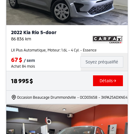
2022 Kia Rio 5-door
86 836
km
LX Plus Automatique, Moteur: 1.6L - 4 Cyl. - Essence
67
$
/
sem
Soyez préqualifié
Achat 84 mois
18 995
$
Détails
Occasion Beaucage Drummondville
- OCD03658
- 3KPA25ADXNE4778