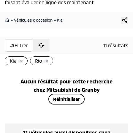
faisant évaluer en ligne dès maintenant.
»
Véhicules d'occasion
»
Kia
Page d'accueil
Filtrer
11 résultats
Kia
Rio
Aucun résultat pour cette recherche
chez
Mitsubishi de Granby
Réinitialiser
11
véhicule
s
aussi disponible
s
chez