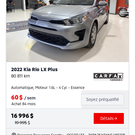
2022 Kia Rio LX Plus
80 811
km
Automatique, Moteur: 1.6L - 4 Cyl. - Essence
60
$
/
sem
Soyez préqualifié
Achat 84 mois
16 996
$
Détails
19 995
$
Occasion Beaucage Granby
- OCG03433
- 3KPA25AD6NE488205