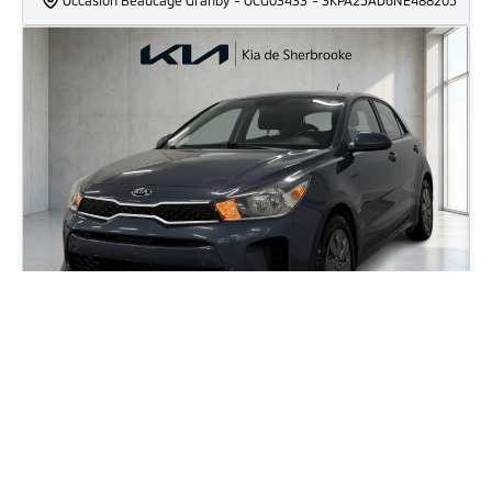
2020 Kia Rio LX Plus
70 000
km
Moteur: 1.6L - 4 Cyl. - Essence
53
$
/
sem