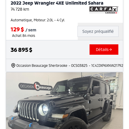
2022 Jeep Wrangler 4XE Unlimited Sahara
74 728
km
Automatique, Moteur: 2.0L - 4 Cyl.
129
$
/
sem
Soyez préqualifié
Achat 84 mois
36 895
$
Détails
Occasion Beaucage Sherbrooke
- OCS03825
- 1C4JJXP6XNW217922