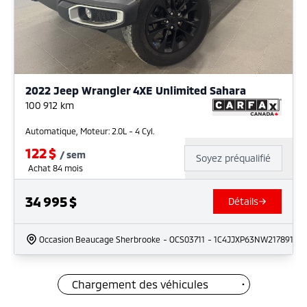
2022 Jeep Wrangler 4XE Unlimited Sahara
100 912
km
Automatique, Moteur: 2.0L - 4 Cyl.
122
$
/
sem
Soyez préqualifié
Achat 84 mois
34 995
$
Détails
Occasion Beaucage Sherbrooke
- OCS03711
- 1C4JJXP63NW217891
Chargement des véhicules