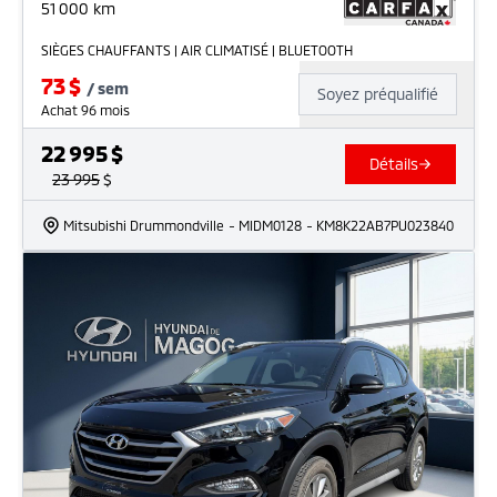
51 000
km
SIÈGES CHAUFFANTS | AIR CLIMATISÉ | BLUETOOTH
73
$
/
sem
Soyez préqualifié
Achat 96 mois
22 995
$
Détails
23 995
$
Mitsubishi Drummondville
- MIDM0128
- KM8K22AB7PU023840