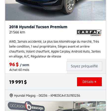
2018 Hyundai Tucson Premium
21 566
km
AWD, Jamais accidenté, Le plus bas kilométrage du marché, Très
belle condition, 1 seul propriétaire, Sièges avant et arrière
chauffants, Volant chauffant, Apple Carplay, Android Auto, Jantes
en alliage, A/C, Régulateur de vitesse
96
$
/
sem
Soyez préqualifié
Achat 60 mois
19 991
$
Détails
Hyundai Magog
- 00236
- KM8J3CA41JU783236