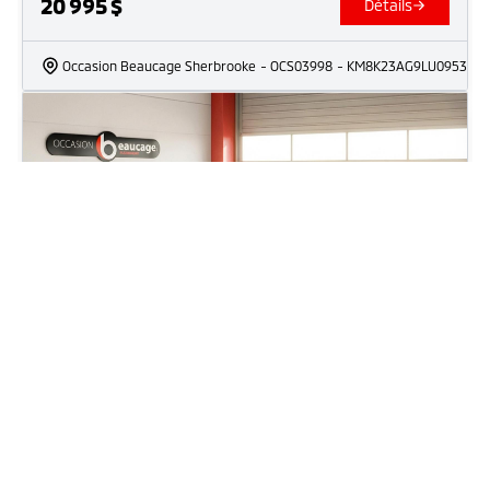
20 995
$
Détails
Occasion Beaucage Sherbrooke
- OCS03998
- KM8K23AG9LU095358
2023 Hyundai Kona EV Preferred
103 242
km