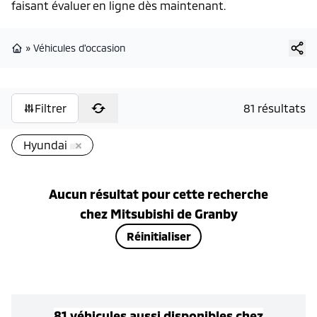
faisant évaluer en ligne dès maintenant.
»
Véhicules d'occasion
Page d'accueil
Filtrer
81 résultats
Hyundai
Aucun résultat pour cette recherche
chez
Mitsubishi de Granby
Réinitialiser
81
véhicule
s
aussi disponible
s
chez