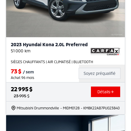
2023 Hyundai Kona 2.0L Preferred
51 000
km
SIÈGES CHAUFFANTS | AIR CLIMATISÉ | BLUETOOTH
73
$
/
sem
Soyez préqualifié
Achat 96 mois
22 995
$
Détails
23 995
$
Mitsubishi Drummondville
- MIDM0128
- KM8K22AB7PU023840