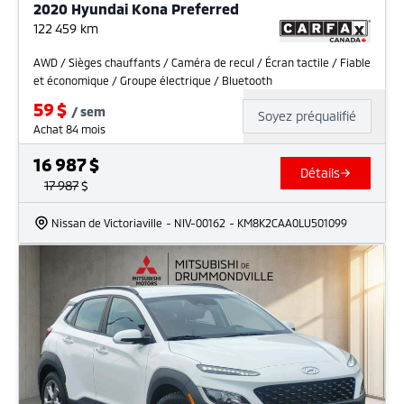
2020 Hyundai Kona Preferred
122 459
km
AWD / Sièges chauffants / Caméra de recul / Écran tactile / Fiable
et économique / Groupe électrique / Bluetooth
59
$
/
sem
Soyez préqualifié
Achat 84 mois
16 987
$
Détails
17 987
$
Nissan de Victoriaville
- NIV-00162
- KM8K2CAA0LU501099