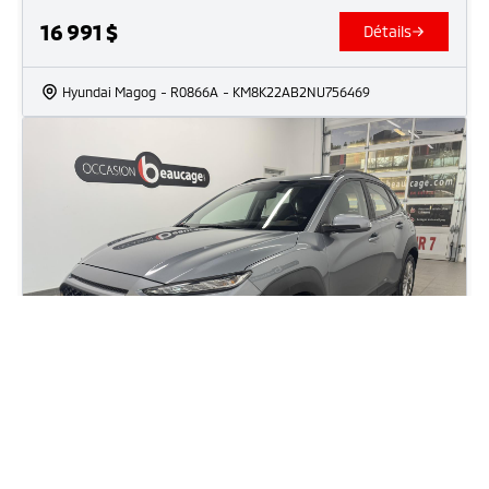
16 991
$
Détails
Hyundai Magog
- R0866A
- KM8K22AB2NU756469
2020 Hyundai Kona Preferred